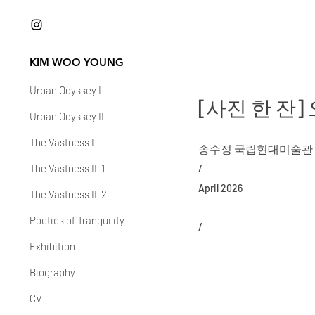
KIM WOO YOUNG
Urban Odyssey I
[사진 한 잔
Urban Odyssey II
The Vastness I
송수정 국립현대미술관 
The Vastness II-1
/
April 2026
The Vastness II-2
Poetics of Tranquility
/
Exhibition
Biography
CV