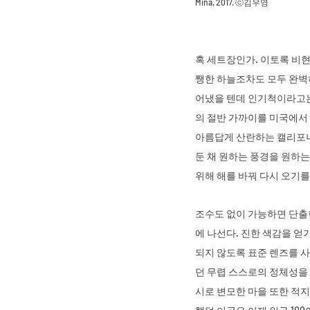
Mina, 2017. ⓒ김우영
혹 세트장인가. 이토록 비현
쨍한 하늘조차도 모두 완벽하
어냈을 텐데 인기척이라고는 
의 절반 가까이를 미국에서 
아름답게 산란하는 캘리포니
둔 채 원하는 풍경을 원하는
위해 해를 바꿔 다시 오기를
조수도 없이 가능하면 단출
에 나선다. 진한 색감을 얻
되지 않도록 표준 렌즈를 
던 무렵 스스로의 정체성을 
시로 변모한 마을 또한 적지